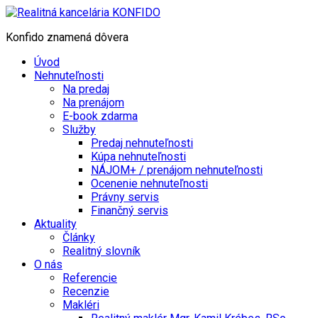
Konfido znamená dôvera
Úvod
Nehnuteľnosti
Na predaj
Na prenájom
E-book zdarma
Služby
Predaj nehnuteľnosti
Kúpa nehnuteľnosti
NÁJOM+ / prenájom nehnuteľnosti
Ocenenie nehnuteľnosti
Právny servis
Finančný servis
Aktuality
Články
Realitný slovník
O nás
Referencie
Recenzie
Makléri