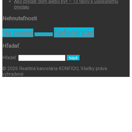
Ako predať dom alebo byt – 13 tipov k úspešnému
predaju
Nehnuteľnosti
Referencie
Na predaj
Na prenájom
Hľadať
Hľadať:
© 2026 Realitná kancelária KONFIDO, Všetky práva
vyhradené.