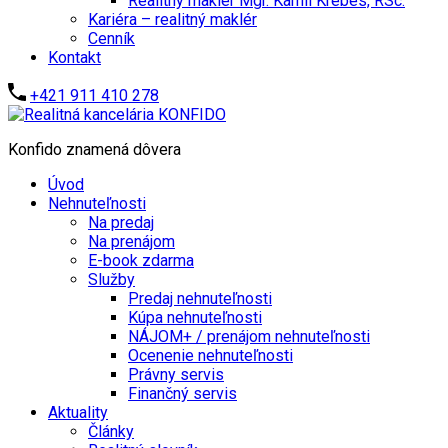
Realitný maklér Mgr. Kamil Krébes, RSc.
Kariéra – realitný maklér
Cenník
Kontakt
+421 911 410 278
Konfido znamená dôvera
Úvod
Nehnuteľnosti
Na predaj
Na prenájom
E-book zdarma
Služby
Predaj nehnuteľnosti
Kúpa nehnuteľnosti
NÁJOM+ / prenájom nehnuteľnosti
Ocenenie nehnuteľnosti
Právny servis
Finančný servis
Aktuality
Články