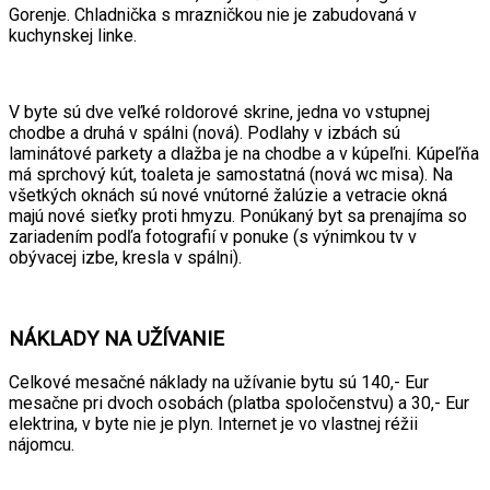
Gorenje. Chladnička s mrazničkou nie je zabudovaná v
kuchynskej linke.
V byte sú dve veľké roldorové skrine, jedna vo vstupnej
chodbe a druhá v spálni (nová). Podlahy v izbách sú
laminátové parkety a dlažba je na chodbe a v kúpeľni. Kúpeľňa
má sprchový kút, toaleta je samostatná (nová wc misa). Na
všetkých oknách sú nové vnútorné žalúzie a vetracie okná
majú nové sieťky proti hmyzu. Ponúkaný byt sa prenajíma so
zariadením podľa fotografií v ponuke
(s výnimkou tv v
obývacej izbe, kresla v spálni)
.
NÁKLADY NA UŽÍVANIE
Celkové mesačné náklady na užívanie bytu sú 140,- Eur
mesačne pri dvoch osobách (platba spoločenstvu) a 30,- Eur
elektrina, v byte nie je plyn. Internet je vo vlastnej réžii
nájomcu.