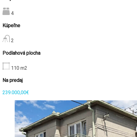
4
Kúpeľne
2
Podlahová plocha
110
m2
Na predaj
239.000,00€