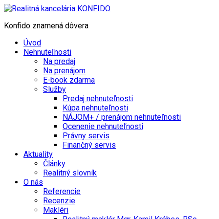
Konfido znamená dôvera
Úvod
Nehnuteľnosti
Na predaj
Na prenájom
E-book zdarma
Služby
Predaj nehnuteľnosti
Kúpa nehnuteľnosti
NÁJOM+ / prenájom nehnuteľnosti
Ocenenie nehnuteľnosti
Právny servis
Finančný servis
Aktuality
Články
Realitný slovník
O nás
Referencie
Recenzie
Makléri