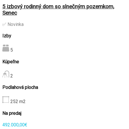
5 izbový rodinný dom so slnečným pozemkom,
Senec
✅ Novinka
Izby
5
Kúpeľne
2
Podlahová plocha
252
m2
Na predaj
492.000,00€