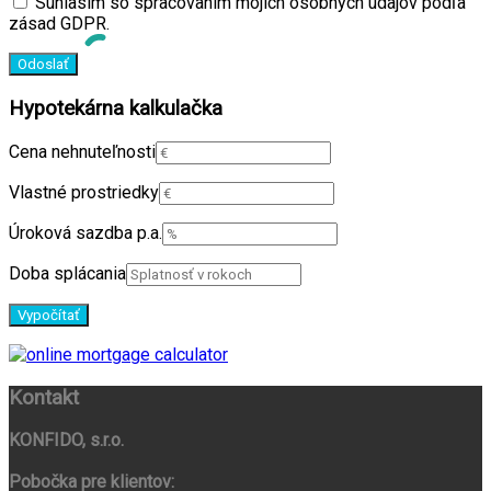
Súhlasím so spracovaním mojich osobných údajov podľa
zásad GDPR.
Hypotekárna kalkulačka
Cena nehnuteľnosti
Vlastné prostriedky
Úroková sazdba p.a.
Doba splácania
Kontakt
KONFIDO, s.r.o.
Pobočka pre klientov: