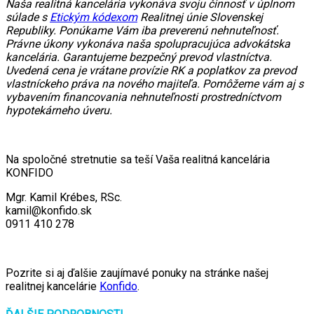
Naša realitná kancelária vykonáva svoju činnosť v úplnom
súlade s
Etickým kódexom
Realitnej únie Slovenskej
Republiky. Ponúkame Vám iba preverenú nehnuteľnosť.
Právne úkony vykonáva naša spolupracujúca advokátska
kancelária. Garantujeme bezpečný prevod vlastníctva.
Uvedená cena je vrátane provízie RK a poplatkov za prevod
vlastníckeho práva na nového majiteľa. Pomôžeme vám aj s
vybavením financovania nehnuteľnosti prostredníctvom
hypotekárneho úveru.
Na spoločné stretnutie sa teší Vaša realitná kancelária
KONFIDO
Mgr. Kamil Krébes, RSc.
kamil@konfido.sk
0911 410 278
Pozrite si aj ďalšie zaujímavé ponuky na stránke našej
realitnej kancelárie
Konfido
.