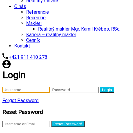
Realitný slovník
O nás
Referencie
Recenzie
Makléri
Realitný maklér Mgr. Kamil Krébes, RSc.
Kariéra – realitný maklér
Cenník
Kontakt
+421 911 410 278
Login
Login
Forgot Password
Reset Password
Reset Password