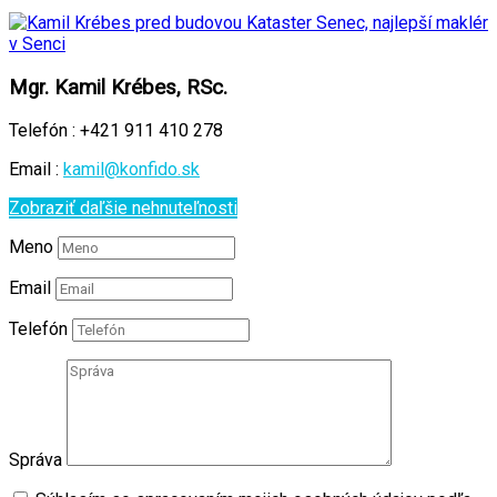
Mgr. Kamil Krébes, RSc.
Telefón :
+421 911 410 278
Email :
kamil@konfido.sk
Zobraziť daľšie nehnuteľnosti
Meno
Email
Telefón
Správa