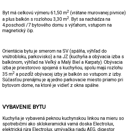
2
Byt má celkovú výmeru 61,50 m
(vrátane murovanej pivnice)
2
a plus balkón s rozlohou 3,30 m
. Byt sa nachádza na
4.poschodí /7 bytového domu s výťahom, vstupom na
magnetický čip.
Orientácia bytu je smerom na SV (spálňa, výhľad do
vnútrobloku, parkovisko) a na JZ (kuchyňa a obývacia izba s
balkónom, výhľad na Veľký a Malý Biel a Karpaty). Obývacia
izba je priestorovo spojená s kuchyňou, spolu majú rozlohu
2
35 m
a pozdĺž obývacej izby je balkón so vstupom z izby.
Súčasťou prenájmu je aj jedno parkovacie miesto priamo pri
bytovom dome, na ktoré je vidieť z okna spálne.
VYBAVENIE BYTU
Kuchyňa je vybavená peknou kuchynskou linkou na mieru so
spotrebičmi ako sklokeramická varná doska Electrolux,
elektrická rúra Electrolux, umývačka riadu AEG, digestor