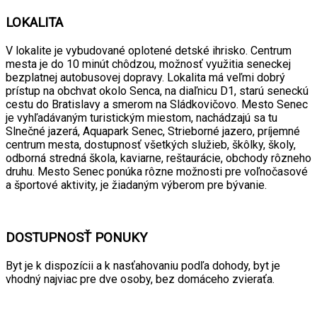
LOKALITA
V lokalite je vybudované oplotené detské ihrisko. Centrum
mesta je do 10 minút chôdzou, možnosť využitia seneckej
bezplatnej autobusovej dopravy. Lokalita má veľmi dobrý
prístup na obchvat okolo Senca, na diaľnicu D1, starú seneckú
cestu do Bratislavy a smerom na Sládkovičovo. Mesto Senec
je vyhľadávaným turistickým miestom, nachádzajú sa tu
Slnečné jazerá, Aquapark Senec, Strieborné jazero, príjemné
centrum mesta, dostupnosť všetkých služieb, škôlky, školy,
odborná stredná škola, kaviarne, reštaurácie, obchody rôzneho
druhu. Mesto Senec ponúka rôzne možnosti pre voľnočasové
a športové aktivity, je žiadaným výberom pre bývanie.
DOSTUPNOSŤ PONUKY
Byt je k dispozícii a k nasťahovaniu podľa dohody, byt je
vhodný najviac pre dve osoby, bez domáceho zvieraťa.