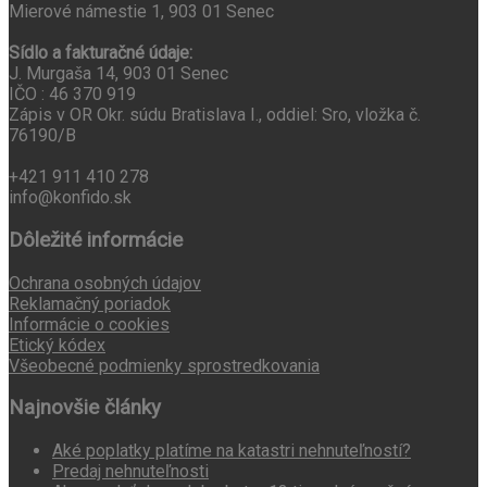
Mierové námestie 1, 903 01 Senec
Sídlo a fakturačné údaje:
J. Murgaša 14, 903 01 Senec
IČO : 46 370 919
Zápis v OR Okr. súdu Bratislava I., oddiel: Sro, vložka č.
76190/B
+421 911 410 278
info@konfido.sk
Dôležité informácie
Ochrana osobných údajov
Reklamačný poriadok
Informácie o cookies
Etický kódex
Všeobecné podmienky sprostredkovania
Najnovšie články
Aké poplatky platíme na katastri nehnuteľností?
Predaj nehnuteľnosti