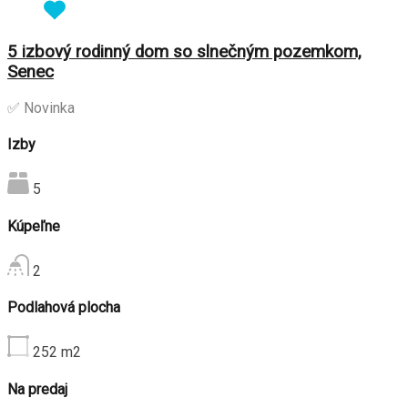
5 izbový rodinný dom so slnečným pozemkom,
Senec
✅ Novinka
Izby
5
Kúpeľne
2
Podlahová plocha
252
m2
Na predaj