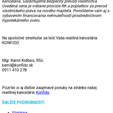
kancelária. Garantujeme bezpečný prevod vlastníctva.
Uvedená cena je vrátane provízie RK a poplatkov za prevod
vlastníckeho práva na nového majiteľa. Pomôžeme vám aj s
vybavením financovania nehnuteľnosti prostredníctvom
hypotekárneho úveru.
Na spoločné stretnutie sa teší Vaša realitná kancelária
KONFIDO
Mgr. Kamil Krébes, RSc.
kamil@konfido.sk
0911 410 278
Pozrite si aj ďalšie zaujímavé ponuky na stránke našej
realitnej kancelárie
Konfido
.
ĎALŠIE PODROBNOSTI
Elektrina