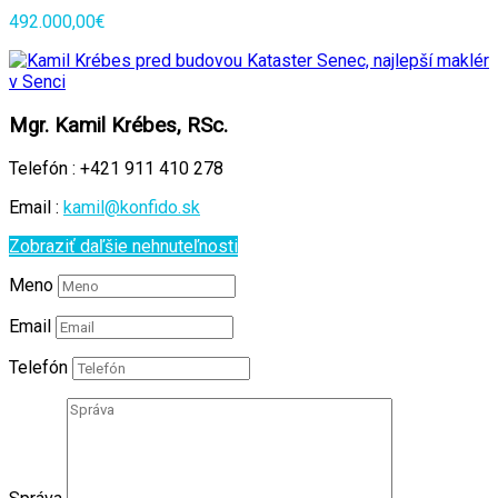
492.000,00€
Mgr. Kamil Krébes, RSc.
Telefón :
+421 911 410 278
Email :
kamil@konfido.sk
Zobraziť daľšie nehnuteľnosti
Meno
Email
Telefón