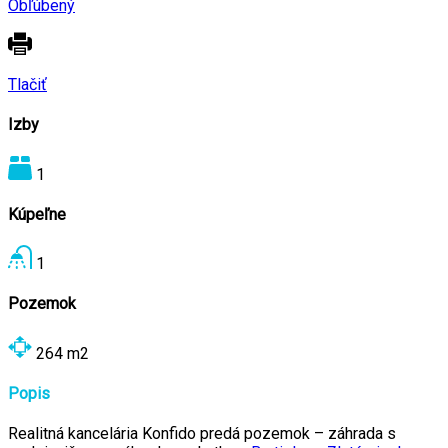
Obľúbený
Tlačiť
Izby
1
Kúpeľne
1
Pozemok
264
m2
Popis
Realitná kancelária Konfido predá pozemok – záhrada s