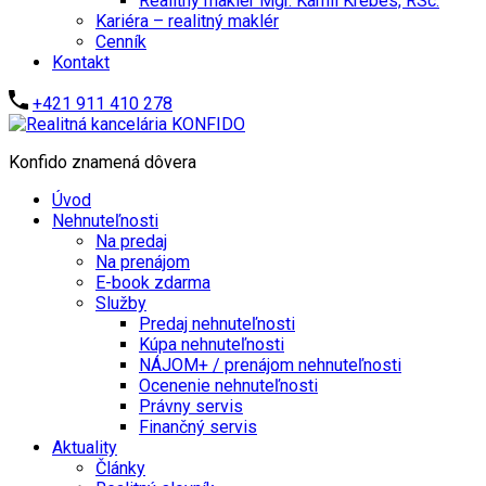
Realitný maklér Mgr. Kamil Krébes, RSc.
Kariéra – realitný maklér
Cenník
Kontakt
+421 911 410 278
Konfido znamená dôvera
Úvod
Nehnuteľnosti
Na predaj
Na prenájom
E-book zdarma
Služby
Predaj nehnuteľnosti
Kúpa nehnuteľnosti
NÁJOM+ / prenájom nehnuteľnosti
Ocenenie nehnuteľnosti
Právny servis
Finančný servis
Aktuality
Články