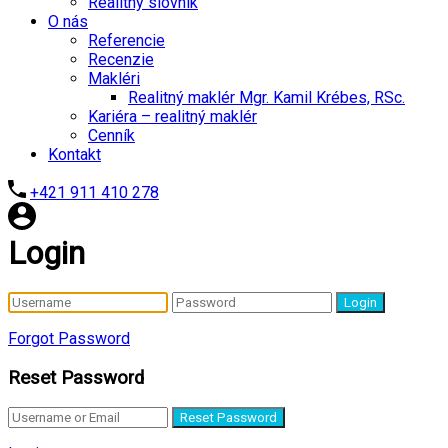
Realitný slovník
O nás
Referencie
Recenzie
Makléri
Realitný maklér Mgr. Kamil Krébes, RSc.
Kariéra – realitný maklér
Cenník
Kontakt
+421 911 410 278
Login
Login
Forgot Password
Reset Password
Reset Password