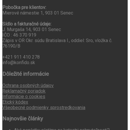
Pobočka pre klientov:
Mierové námestie 1, 903 01 Senec
Sídlo a fakturačné údaje:
J. Murgaša 14, 903 01 Senec
IČO : 46 370 919
Zápis v OR Okr. súdu Bratislava I., oddiel: Sro, vložka č.
76190/B
+421 911 410 278
info@konfido.sk
Dôležité informácie
Ochrana osobných údajov
Reklamačný poriadok
Informácie o cookies
Etický kódex
Všeobecné podmienky sprostredkovania
Najnovšie články