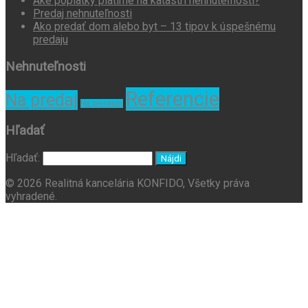
Aké poplatky platíme na katastri nehnuteľností?
Predaj nehnuteľnosti
Ako predať dom alebo byt – 13 tipov k úspešnému
predaju
Nehnuteľnosti
Referencie
Na predaj
Na prenájom
Hľadať
Hľadať:
© 2026 Realitná kancelária KONFIDO, Všetky práva
vyhradené.