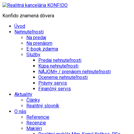
Konfido znamená dôvera
Úvod
Nehnuteľnosti
Na predaj
Na prenájom
E-book zdarma
Služby
Predaj nehnuteľnosti
Kúpa nehnuteľnosti
NÁJOM+ / prenájom nehnuteľnosti
Ocenenie nehnuteľnosti
Právny servis
Finančný servis
Aktuality
Články
Realitný slovník
O nás
Referencie
Recenzie
Makléri