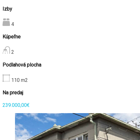
Izby
4
Kúpeľne
2
Podlahová plocha
110
m2
Na predaj
239.000,00€