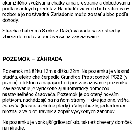
okamžitého využívania chatky aj na prespanie a dobudovania
podľa vlastných predstáv. Na studňovú vodu bol realizovaný
rozbor a je nezávadná. Zariadenie môže zostať alebo podľa
dohody.
Strecha chatky má 8 rokov. Dažďová voda sa zo strechy
zbiera do sudov a používa sa na zavlažovanie.
POZEMOK – ZÁHRADA
Pozemok má šírku 12m a dĺžku 22m. Na pozemku je vlastná
studňa, elektrické čerpadlo Grundfos Presscontrol PC22 (v
pivnici), elektrina a napájací bod pre zavlažovanie pozemku.
Zavlažovanie je vyriešené aj automaticky pomocou
nastaviteľného časovača. Pozemok je oplotený novším
pletivom, nachádzajú sa na ňom stromy – dve jablone, višňa,
čerešňa (krásne a chutné plody), ďalej ríbezle, jeden koreň
hrozna, živý plot, trávnik a zopár vyvýšených záhonov.
Na pozemku je vonkajší grilovací krb, taktiež drevený domček
na náradie.