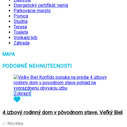
Energetický certifikát: nemá
Parkovacie miesto
Pivnica
Studňa
Terasa
Toaleta
Vonkajší krb
Záhrada
MAPA
PODOBNÉ NEHNUTEĽNOSTI
Zobraziť
4 izbový rodinný dom v pôvodnom stave, Veľký Biel
✅ Novinka