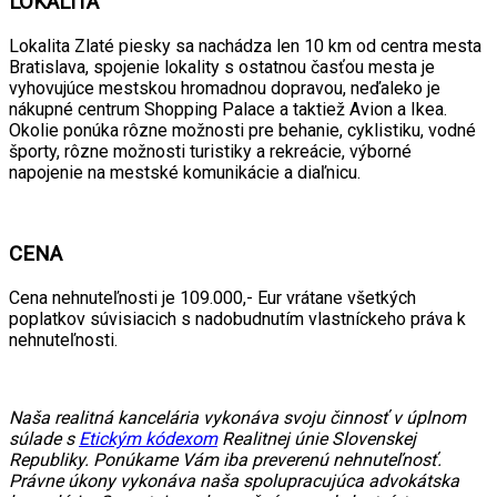
LOKALITA
Lokalita Zlaté piesky sa nachádza len 10 km od centra mesta
Bratislava, spojenie lokality s ostatnou časťou mesta je
vyhovujúce mestskou hromadnou dopravou, neďaleko je
nákupné centrum Shopping Palace a taktiež Avion a Ikea.
Okolie ponúka rôzne možnosti pre behanie, cyklistiku, vodné
športy, rôzne možnosti turistiky a rekreácie, výborné
napojenie na mestské komunikácie a diaľnicu.
CENA
Cena nehnuteľnosti je 109.000,- Eur vrátane všetkých
poplatkov súvisiacich s nadobudnutím vlastníckeho práva k
nehnuteľnosti.
Naša realitná kancelária vykonáva svoju činnosť v úplnom
súlade s
Etickým kódexom
Realitnej únie Slovenskej
Republiky. Ponúkame Vám iba preverenú nehnuteľnosť.
Právne úkony vykonáva naša spolupracujúca advokátska