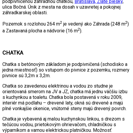
podpivničenou záhradnou chatkou,
Bratislava, Zlaté piesky
,
ulica Bočná. Únik z mesta na dosah v uzavretej a pokojnej
záhradkarskej oblasti.
2
2
Pozemok s rozlohou 264 m
je vedený ako Záhrada (248 m
)
2
a Zastavaná plocha a nádvorie (16 m
).
CHATKA
Chatka s betónovým základom je podpivničená (schodisko a
jedna miestnosť) so vstupom do pivnice z pozemku, rozmery
pivnice sú 3,2m x 3,2m.
Chatka so zavedenou elektrinou a vodou zo studne je
orientovaná smerom na JV a JZ, chatka má jednu väčšiu izbu
s kuchynkou a toaletu. Chatka bola postavená v roku 2009,
interiér má podlahu – drevené laty, okná sú drevené a majú
plné vonkajšie okenice, vnútorné steny majú drevený povrch.
Chatka je vybavená aj malou kuchynskou linkou, s drezom s
tečúcou vodou, prietokovým ohrievačom, chladničkou s
výparníkom a varnou elektrickou platničkou. Možnosť