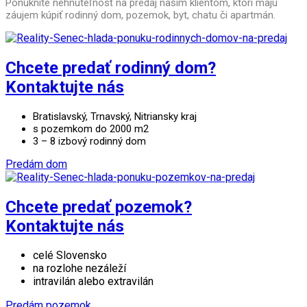
Ponúknite nehnuteľnosť na predaj naším klientom, ktorí majú
záujem kúpiť rodinný dom, pozemok, byt, chatu či apartmán.
Chcete predať rodinný dom?
Kontaktujte nás
Bratislavský, Trnavský, Nitriansky kraj
s pozemkom do 2000 m2
3 – 8 izbový rodinný dom
Predám dom
Chcete predať pozemok?
Kontaktujte nás
celé Slovensko
na rozlohe nezáleží
intravilán alebo extravilán
Predám pozemok