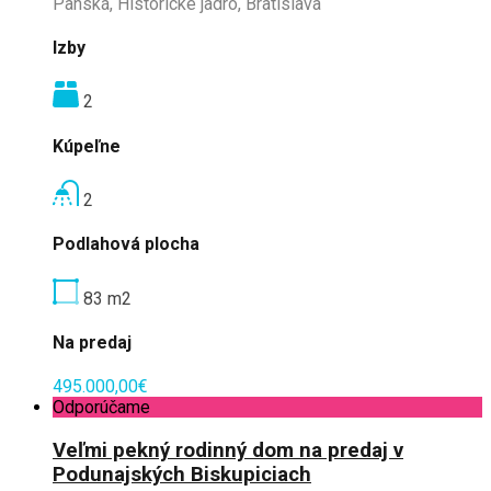
Panská, Historické jadro, Bratislava
Izby
2
Kúpeľne
2
Podlahová plocha
83
m2
Na predaj
495.000,00€
Odporúčame
Veľmi pekný rodinný dom na predaj v
Podunajských Biskupiciach