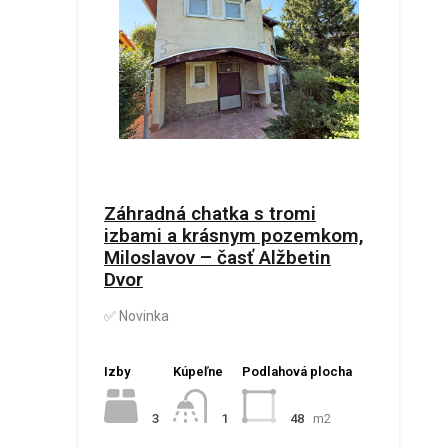
Záhradná chatka s tromi
izbami a krásnym pozemkom,
Miloslavov – časť Alžbetin
Dvor
✅ Novinka
Izby
Kúpeľne
Podlahová plocha
3
48
m2
1