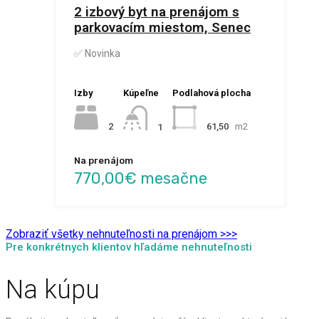
2 izbový byt na prenájom s
parkovacím miestom, Senec
✅ Novinka
Izby
Kúpeľne
Podlahová plocha
2
61,50
m2
1
Na prenájom
770,00€ mesačne
Zobraziť všetky nehnuteľnosti na prenájom >>>
Pre konkrétnych klientov hľadáme nehnuteľnosti
Na kúpu