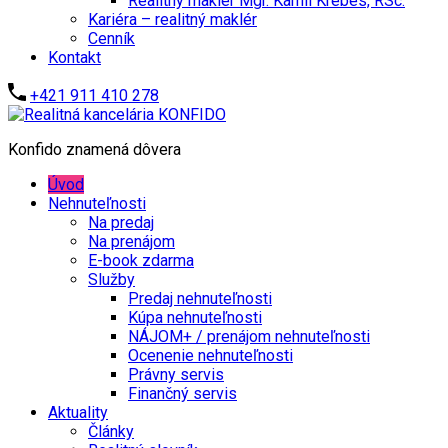
Realitný maklér Mgr. Kamil Krébes, RSc.
Kariéra – realitný maklér
Cenník
Kontakt
+421 911 410 278
Konfido znamená dôvera
Úvod
Nehnuteľnosti
Na predaj
Na prenájom
E-book zdarma
Služby
Predaj nehnuteľnosti
Kúpa nehnuteľnosti
NÁJOM+ / prenájom nehnuteľnosti
Ocenenie nehnuteľnosti
Právny servis
Finančný servis
Aktuality
Články