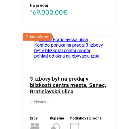
Na predaj
169.000,00€
Odporúčame
3 izbový byt na predaj v
blízkosti centra mesta, Senec,
Bratislavská ulica
✅ Novinka
Izby
Kúpeľne
Podlahová plocha