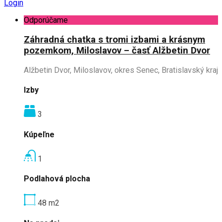
Login
Odporúčame
Záhradná chatka s tromi izbami a krásnym
pozemkom, Miloslavov – časť Alžbetin Dvor
Alžbetin Dvor, Miloslavov, okres Senec, Bratislavský kraj
Izby
3
Kúpeľne
1
Podlahová plocha
48
m2