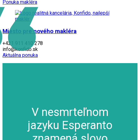
Ponuka makléra
Miesto pre nového makléra
+421 911 410 278
info@konfido.sk
Aktuálna ponuka
V nesmrteľnom
jazyku Esperanto
znamená slovo