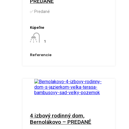
PREDANÉ
✅ Predané
Kúpeľne
1
Referencie
4 izbový rodinný dom,
Bernolákovo – PREDANÉ