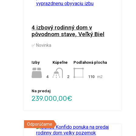
4 izbový rodinný dom v
pôvodnom stave, Veľký Biel
✅ Novinka
Izby
Kúpeľne
Podlahová plocha
4
110
m2
2
Na predaj
239.000,00€
Odporúčame