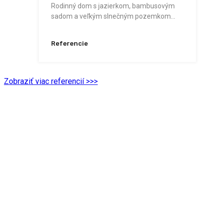
Rodinný dom s jazierkom, bambusovým
sadom a veľkým slnečným pozemkom…
Referencie
Zobraziť viac referencií >>>
Konfido - vzťah založený na
dôvere