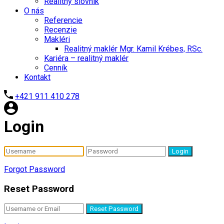
Realitný slovník
O nás
Referencie
Recenzie
Makléri
Realitný maklér Mgr. Kamil Krébes, RSc.
Kariéra – realitný maklér
Cenník
Kontakt
+421 911 410 278
Login
Login
Forgot Password
Reset Password
Reset Password