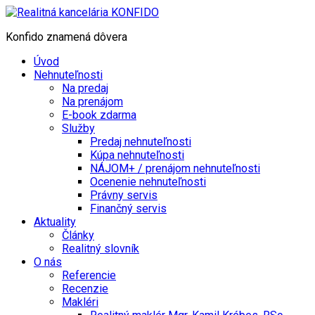
Konfido znamená dôvera
Úvod
Nehnuteľnosti
Na predaj
Na prenájom
E-book zdarma
Služby
Predaj nehnuteľnosti
Kúpa nehnuteľnosti
NÁJOM+ / prenájom nehnuteľnosti
Ocenenie nehnuteľnosti
Právny servis
Finančný servis
Aktuality
Články
Realitný slovník
O nás
Referencie
Recenzie
Makléri