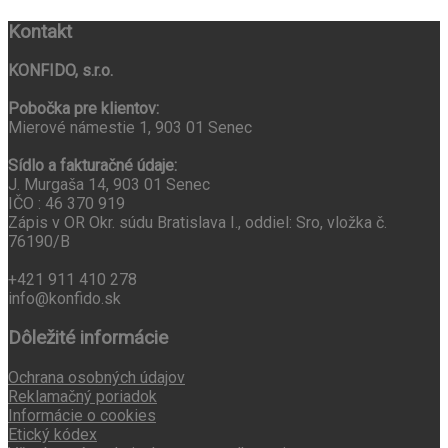
Kontakt
KONFIDO, s.r.o.
Pobočka pre klientov:
Mierové námestie 1, 903 01 Senec
Sídlo a fakturačné údaje:
J. Murgaša 14, 903 01 Senec
IČO : 46 370 919
Zápis v OR Okr. súdu Bratislava I., oddiel: Sro, vložka č.
76190/B
+421 911 410 278
info@konfido.sk
Dôležité informácie
Ochrana osobných údajov
Reklamačný poriadok
Informácie o cookies
Etický kódex