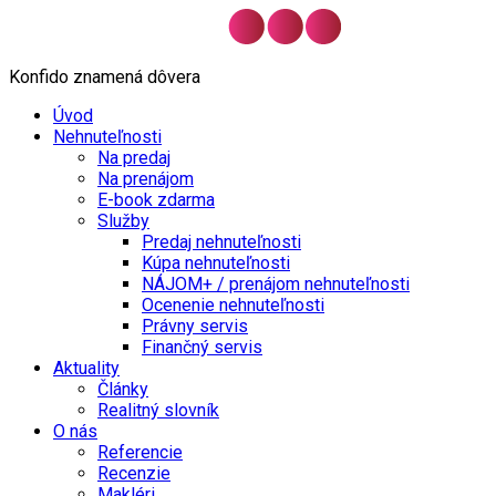
Konfido znamená dôvera
Úvod
Nehnuteľnosti
Na predaj
Na prenájom
E-book zdarma
Služby
Predaj nehnuteľnosti
Kúpa nehnuteľnosti
NÁJOM+ / prenájom nehnuteľnosti
Ocenenie nehnuteľnosti
Právny servis
Finančný servis
Aktuality
Články
Realitný slovník
O nás
Referencie
Recenzie
Makléri