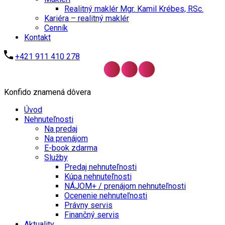
Realitný maklér Mgr. Kamil Krébes, RSc.
Kariéra – realitný maklér
Cenník
Kontakt
+421 911 410 278
Konfido znamená dôvera
Úvod
Nehnuteľnosti
Na predaj
Na prenájom
E-book zdarma
Služby
Predaj nehnuteľnosti
Kúpa nehnuteľnosti
NÁJOM+ / prenájom nehnuteľnosti
Ocenenie nehnuteľnosti
Právny servis
Finančný servis
Aktuality