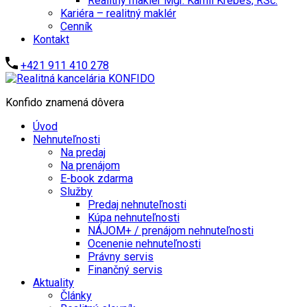
Realitný maklér Mgr. Kamil Krébes, RSc.
Kariéra – realitný maklér
Cenník
Kontakt
+421 911 410 278
Konfido znamená dôvera
Úvod
Nehnuteľnosti
Na predaj
Na prenájom
E-book zdarma
Služby
Predaj nehnuteľnosti
Kúpa nehnuteľnosti
NÁJOM+ / prenájom nehnuteľnosti
Ocenenie nehnuteľnosti
Právny servis
Finančný servis
Aktuality
Články