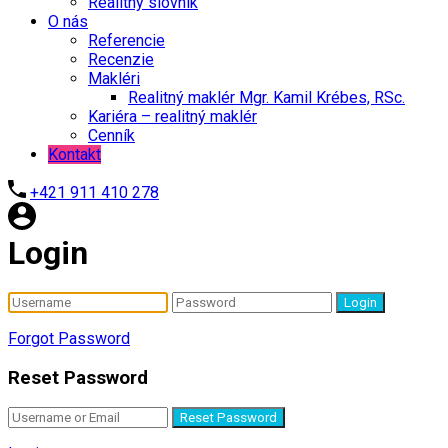
Realitný slovník
O nás
Referencie
Recenzie
Makléri
Realitný maklér Mgr. Kamil Krébes, RSc.
Kariéra – realitný maklér
Cenník
Kontakt
+421 911 410 278
Login
Login
Forgot Password
Reset Password
Reset Password