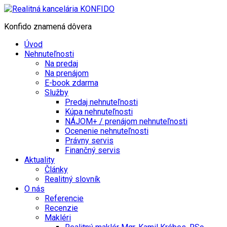
Konfido znamená dôvera
Úvod
Nehnuteľnosti
Na predaj
Na prenájom
E-book zdarma
Služby
Predaj nehnuteľnosti
Kúpa nehnuteľnosti
NÁJOM+ / prenájom nehnuteľnosti
Ocenenie nehnuteľnosti
Právny servis
Finančný servis
Aktuality
Články
Realitný slovník
O nás
Referencie
Recenzie
Makléri