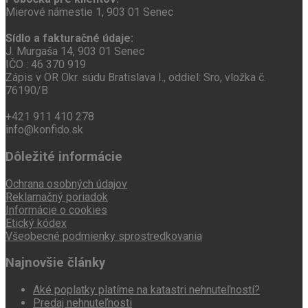
Mierové námestie 1, 903 01 Senec
Sídlo a fakturačné údaje:
J. Murgaša 14, 903 01 Senec
IČO : 46 370 919
Zápis v OR Okr. súdu Bratislava I., oddiel: Sro, vložka č.
76190/B
+421 911 410 278
info@konfido.sk
Dôležité informácie
Ochrana osobných údajov
Reklamačný poriadok
Informácie o cookies
Etický kódex
Všeobecné podmienky sprostredkovania
Najnovšie články
Aké poplatky platíme na katastri nehnuteľností?
Predaj nehnuteľnosti