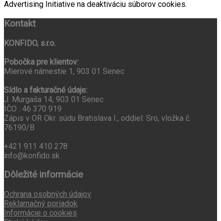
Advertising Initiative na deaktiváciu súborov cookies.
Kontakt
KONFIDO, s.r.o.
Pobočka pre klientov:
Mierové námestie 1, 903 01 Senec
Sídlo a fakturačné údaje:
J. Murgaša 14, 903 01 Senec
IČO : 46 370 919
Zápis v OR Okr. súdu Bratislava I., oddiel: Sro, vložka č.
76190/B
+421 911 410 278
info@konfido.sk
Dôležité informácie
Ochrana osobných údajov
Reklamačný poriadok
Informácie o cookies