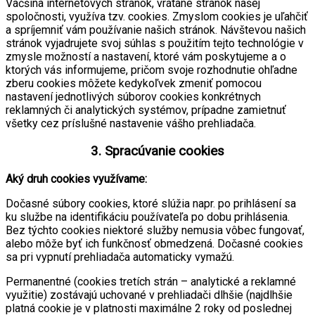
Väčšina internetových stránok, vrátane stránok našej
spoločnosti, využíva tzv. cookies. Zmyslom cookies je uľahčiť
a spríjemniť vám používanie našich stránok. Návštevou našich
stránok vyjadrujete svoj súhlas s použitím tejto technológie v
zmysle možností a nastavení, ktoré vám poskytujeme a o
ktorých vás informujeme, pričom svoje rozhodnutie ohľadne
zberu cookies môžete kedykoľvek zmeniť pomocou
nastavení jednotlivých súborov cookies konkrétnych
reklamných či analytických systémov, prípadne zamietnuť
všetky cez príslušné nastavenie vášho prehliadača.
3. Spracúvanie cookies
Aký druh cookies využívame:
Dočasné súbory cookies, ktoré slúžia napr. po prihlásení sa
ku službe na identifikáciu používateľa po dobu prihlásenia.
Bez týchto cookies niektoré služby nemusia vôbec fungovať,
alebo môže byť ich funkčnosť obmedzená. Dočasné cookies
sa pri vypnutí prehliadača automaticky vymažú.
Permanentné (cookies tretích strán – analytické a reklamné
využitie) zostávajú uchované v prehliadači dlhšie (najdlhšie
platná cookie je v platnosti maximálne 2 roky od poslednej