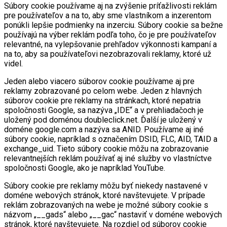
Súbory cookie používame aj na zvýšenie príťažlivosti reklám
pre používateľov a na to, aby sme vlastníkom a inzerentom
ponúkli lepšie podmienky na inzerciu. Súbory cookie sa bežne
používajú na výber reklám podľa toho, čo je pre používateľov
relevantné, na vylepšovanie prehľadov výkonnosti kampaní a
na to, aby sa používateľovi nezobrazovali reklamy, ktoré už
videl.
Jeden alebo viacero súborov cookie používame aj pre
reklamy zobrazované po celom webe. Jeden z hlavných
súborov cookie pre reklamy na stránkach, ktoré nepatria
spoločnosti Google, sa nazýva „IDE“ a v prehliadačoch je
uložený pod doménou doubleclick.net. Ďalší je uložený v
doméne google.com a nazýva sa ANID. Používame aj iné
súbory cookie, napríklad s označením DSID, FLC, AID, TAID a
exchange_uid. Tieto súbory cookie môžu na zobrazovanie
relevantnejších reklám používať aj iné služby vo vlastníctve
spoločnosti Google, ako je napríklad YouTube.
Súbory cookie pre reklamy môžu byť niekedy nastavené v
doméne webových stránok, ktoré navštevujete. V prípade
reklám zobrazovaných na webe je možné súbory cookie s
názvom „__gads“ alebo „__gac“ nastaviť v doméne webových
stránok, ktoré navštevujete. Na rozdiel od súborov cookie