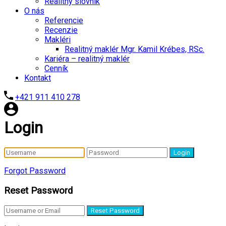
Realitný slovník
O nás
Referencie
Recenzie
Makléri
Realitný maklér Mgr. Kamil Krébes, RSc.
Kariéra – realitný maklér
Cenník
Kontakt
+421 911 410 278
Login
Login
Forgot Password
Reset Password
Reset Password