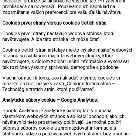
charakter, pretože sa ukladajú na váš počítač. Pri zatvorení
prehliadača sa nevymažú. Používame ich napríklad na
zapamätanie vašich preferencií pre vašu ďalšiu návštevu.
Cookies prvej strany versus cookies tretích strán:
Cookies prvej strany nastavuje webová stránka, ktorú
navštevujete. A iba táto stránka ich môže čítať.
Cookies tretích strán inštaluje niekto iný ako majiteľ webových
stránok so súhlasom majiteľa webovej stránky, ktoré
navštevujete, s cieľom zbierať určité informácie a vykonávať
tak rozličné výskumy správania, demografie a podobne.
Viac informácií k tomu, ako nakladať s týmito cookies si
môžete pozrieť nižšie v časti „Cookies tretích strán –
Technológie tretích strán, ktoré používame”.
Analytické súbory cookie – Google Analytics:
Google Analytics je analytický nástroj, ktorý pomáha
vlastníkom webových stránok a aplikácií pochopiť, ako ich
návštevníci tieto prostriedky používajú. Je možné použiť
súpravu súborov cookie a zhromažďovať informácie a
štatistické údaje o používaní webových stránok bez osobnej