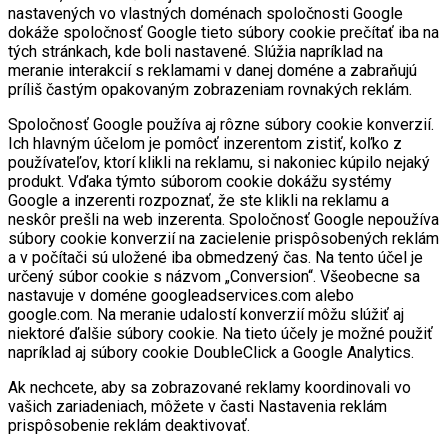
nastavených vo vlastných doménach spoločnosti Google
dokáže spoločnosť Google tieto súbory cookie prečítať iba na
tých stránkach, kde boli nastavené. Slúžia napríklad na
meranie interakcií s reklamami v danej doméne a zabraňujú
príliš častým opakovaným zobrazeniam rovnakých reklám.
Spoločnosť Google používa aj rôzne súbory cookie konverzií.
Ich hlavným účelom je pomôcť inzerentom zistiť, koľko z
používateľov, ktorí klikli na reklamu, si nakoniec kúpilo nejaký
produkt. Vďaka týmto súborom cookie dokážu systémy
Google a inzerenti rozpoznať, že ste klikli na reklamu a
neskôr prešli na web inzerenta. Spoločnosť Google nepoužíva
súbory cookie konverzií na zacielenie prispôsobených reklám
a v počítači sú uložené iba obmedzený čas. Na tento účel je
určený súbor cookie s názvom „Conversion“. Všeobecne sa
nastavuje v doméne googleadservices.com alebo
google.com. Na meranie udalostí konverzií môžu slúžiť aj
niektoré ďalšie súbory cookie. Na tieto účely je možné použiť
napríklad aj súbory cookie DoubleClick a Google Analytics.
Ak nechcete, aby sa zobrazované reklamy koordinovali vo
vašich zariadeniach, môžete v časti Nastavenia reklám
prispôsobenie reklám deaktivovať.