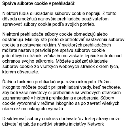
Správa súborov cookie v prehliadači:
Niektorí ľudia si ukladanie súborov cookie neprajú. Z tohto
dôvodu umožňujú najnovšie prehliadače používateľom
spravovať súbory cookie podľa svojich potrieb.
Niektoré prehliadače súbory cookie obmedzujú alebo
odstraňujú. Mali by ste preto skontrolovať nastavenia súborov
cookie a nastavenia reklám. V niektorých prehliadačoch
môžete nastaviť pravidlá pre správu súborov cookie
jednotlivých stránok, vďaka čomu získate lepšiu kontrolu nad
ochranou svojho súkromia. Môžete zakázať ukladanie
súborov cookie zo všetkých webových stránok okrem tých,
ktorým dôverujete.
Ďalšou funkciou prehliadačov je režim inkognito. Režim
inkognito môžete použiť pri prehliadaní vtedy, keď nechcete,
aby boli vaše návštevy či preberania na webových stránkach
zaznamenané v histórii prehliadania a preberania. Súbory
cookie vytvorené v režime inkognito sa po zavretí všetkých
okien režimu inkognito vymažú.
Deaktivovať súbory cookies dodávateľov tretej strany môže
užívateľ aj tak, že navštívi stránku iniciatívy Network