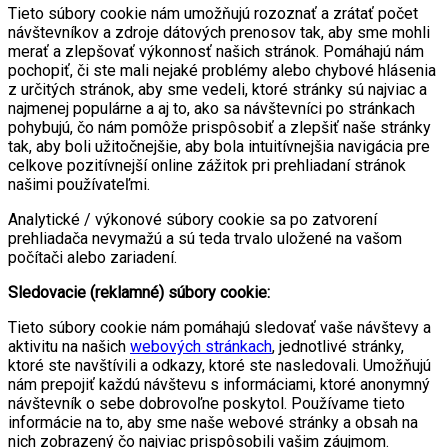
Tieto súbory cookie nám umožňujú rozoznať a zrátať počet
návštevníkov a zdroje dátových prenosov tak, aby sme mohli
merať a zlepšovať výkonnosť našich stránok. Pomáhajú nám
pochopiť, či ste mali nejaké problémy alebo chybové hlásenia
z určitých stránok, aby sme vedeli, ktoré stránky sú najviac a
najmenej populárne a aj to, ako sa návštevníci po stránkach
pohybujú, čo nám pomôže prispôsobiť a zlepšiť naše stránky
tak, aby boli užitočnejšie, aby bola intuitívnejšia navigácia pre
celkove pozitívnejší online zážitok pri prehliadaní stránok
našimi používateľmi.
Analytické / výkonové súbory cookie sa po zatvorení
prehliadača nevymažú a sú teda trvalo uložené na vašom
počítači alebo zariadení.
Sledovacie (reklamné) súbory cookie:
Tieto súbory cookie nám pomáhajú sledovať vaše návštevy a
aktivitu na našich
webových stránkach
, jednotlivé stránky,
ktoré ste navštívili a odkazy, ktoré ste nasledovali. Umožňujú
nám prepojiť každú návštevu s informáciami, ktoré anonymný
návštevník o sebe dobrovoľne poskytol. Používame tieto
informácie na to, aby sme naše webové stránky a obsah na
nich zobrazený čo najviac prispôsobili vašim záujmom.