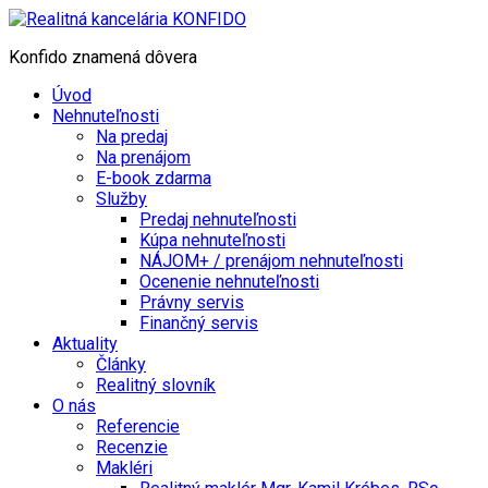
Konfido znamená dôvera
Úvod
Nehnuteľnosti
Na predaj
Na prenájom
E-book zdarma
Služby
Predaj nehnuteľnosti
Kúpa nehnuteľnosti
NÁJOM+ / prenájom nehnuteľnosti
Ocenenie nehnuteľnosti
Právny servis
Finančný servis
Aktuality
Články
Realitný slovník
O nás
Referencie
Recenzie
Makléri