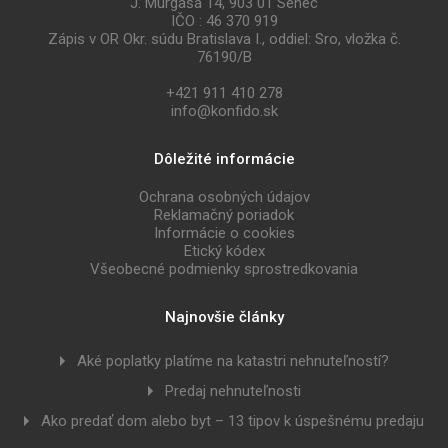
J. Murgaša 14, 903 01 Senec
IČO : 46 370 919
Zápis v OR Okr. súdu Bratislava I., oddiel: Sro, vložka č.
76190/B
+421 911 410 278
info@konfido.sk
Dôležité informácie
Ochrana osobných údajov
Reklamačný poriadok
Informácie o cookies
Etický kódex
Všeobecné podmienky sprostredkovania
Najnovšie články
Aké poplatky platíme na katastri nehnuteľností?
Predaj nehnuteľnosti
Ako predať dom alebo byt – 13 tipov k úspešnému predaju