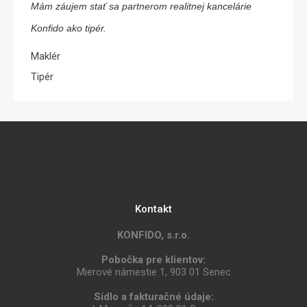
Mám záujem stať sa partnerom realitnej kancelárie
Konfido ako tipér.
Maklér
Tipér
Kontakt
KONFIDO, s.r.o.
Pobočka pre klientov:
Mierové námestie 1, 903 01 Senec
Sídlo a fakturačné údaje: