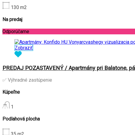
130
m2
Na predaj
Odporúčame
Zobraziť
PREDAJ POZASTAVENÝ / Apartmány pri Balatone, pár
✅ Výhradné zastúpenie
Kúpeľne
1
Podlahová plocha
35
m2