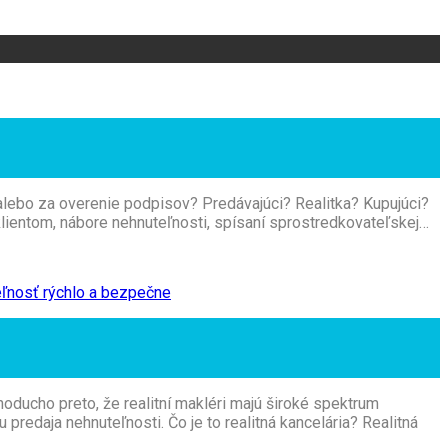
a alebo za overenie podpisov? Predávajúci? Realitka? Kupujúci?
 klientom, nábore nehnuteľnosti, spísaní sprostredkovateľskej…
noducho preto, že realitní makléri majú široké spektrum
redaja nehnuteľnosti. Čo je to realitná kancelária? Realitná