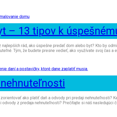
t – 13 tipov k úspešném
 najlepších rád, ako úspešne predať dom alebo byt? Kto by odmie
uteľné. Tým, že budete presne vedieť, ako využívate svoj čas a e
 nehnuteľnosti
a zorientovať ako platiť daň a odvody pri predaji nehnuteľnosti? 
 odvody z predaja nehnuteľnosti? Prečítajte si náš nasledujúci čl