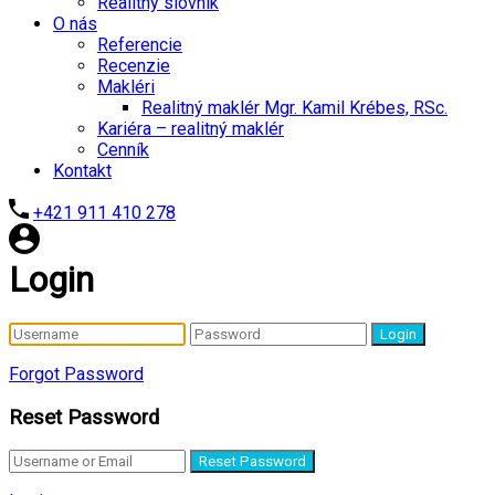
Realitný slovník
O nás
Referencie
Recenzie
Makléri
Realitný maklér Mgr. Kamil Krébes, RSc.
Kariéra – realitný maklér
Cenník
Kontakt
+421 911 410 278
Login
Login
Forgot Password
Reset Password
Reset Password