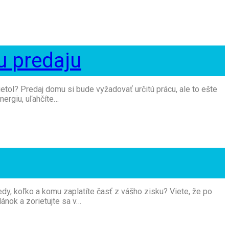
u predaju
tol? Predaj domu si bude vyžadovať určitú prácu, ale to ešte
nergiu, uľahčíte…
Kedy, koľko a komu zaplatíte časť z vášho zisku? Viete, že po
ánok a zorietujte sa v…