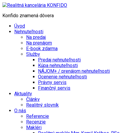
Konfido znamená dôvera
Úvod
Nehnuteľnosti
Na predaj
Na prenájom
E-book zdarma
Služby
Predaj nehnuteľnosti
Kúpa nehnuteľnosti
NÁJOM+ / prenájom nehnuteľnosti
Ocenenie nehnuteľnosti
Právny servis
Finančný servis
Aktuality
Články
Realitný slovník
O nás
Referencie
Recenzie
Makléri