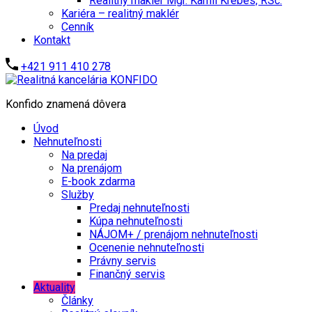
Realitný maklér Mgr. Kamil Krébes, RSc.
Kariéra – realitný maklér
Cenník
Kontakt
+421 911 410 278
Konfido znamená dôvera
Úvod
Nehnuteľnosti
Na predaj
Na prenájom
E-book zdarma
Služby
Predaj nehnuteľnosti
Kúpa nehnuteľnosti
NÁJOM+ / prenájom nehnuteľnosti
Ocenenie nehnuteľnosti
Právny servis
Finančný servis
Aktuality
Články