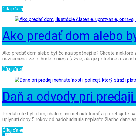
Čítaj ďalej
Ako predať dom alebo by
Ako predať dom alebo byt čo najúspešnejšie? Chcete niektoré z
neznamená, že to bude o niečo ťažšie, ako je potrebné a zvládn
Čítaj ďalej
Daň a odvody pri predaji
Predali ste byt, dom, chatu či inú nehnuteľnosť a potrebujete s
uplynutí doby 5 rokov od nadobudnutia neplatíte žiadne dane ani
Čítaj ďalej
1
2