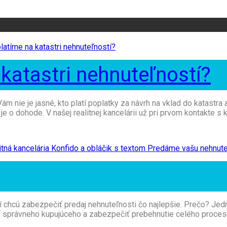
katastri nehnuteľností?
Vám nie je jasné, kto platí poplatky za návrh na vklad do katastr
je o dohode. V našej realitnej kancelárii už pri prvom kontakte s
rí chcú zabezpečiť predaj nehnuteľnosti čo najlepšie. Prečo? Jed
ť správneho kupujúceho a zabezpečiť prebehnutie celého procesu p