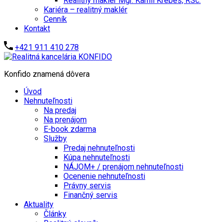
Realitný maklér Mgr. Kamil Krébes, RSc.
Kariéra – realitný maklér
Cenník
Kontakt
+421 911 410 278
Konfido znamená dôvera
Úvod
Nehnuteľnosti
Na predaj
Na prenájom
E-book zdarma
Služby
Predaj nehnuteľnosti
Kúpa nehnuteľnosti
NÁJOM+ / prenájom nehnuteľnosti
Ocenenie nehnuteľnosti
Právny servis
Finančný servis
Aktuality
Články