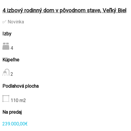
4 izbový rodinný dom v pôvodnom stave, Veľký Biel
✅ Novinka
Izby
4
Kúpeľne
2
Podlahová plocha
110
m2
Na predaj
239.000,00€