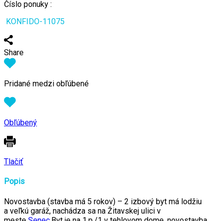
Číslo ponuky :
KONFIDO-11075
Share
Pridané medzi obľúbené
Obľúbený
Tlačiť
Popis
Novostavba (stavba má 5 rokov) – 2 izbový byt má lodžiu
a veľkú garáž, nachádza sa na Žitavskej ulici v
meste
Senec
.Byt je na 1.p./1 v tehlovom dome, novostavba