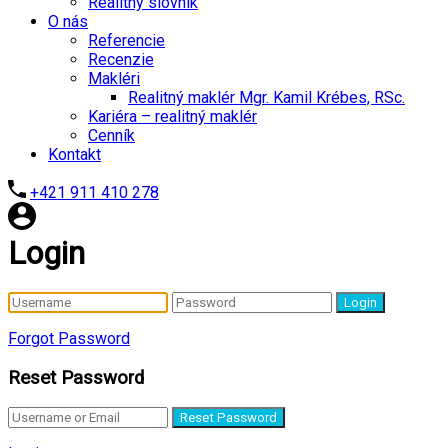
Realitný slovník
O nás
Referencie
Recenzie
Makléri
Realitný maklér Mgr. Kamil Krébes, RSc.
Kariéra – realitný maklér
Cenník
Kontakt
+421 911 410 278
Login
Login
Forgot Password
Reset Password
Reset Password