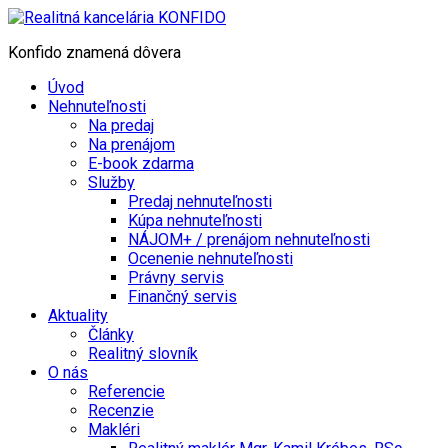
Konfido znamená dôvera
Úvod
Nehnuteľnosti
Na predaj
Na prenájom
E-book zdarma
Služby
Predaj nehnuteľnosti
Kúpa nehnuteľnosti
NÁJOM+ / prenájom nehnuteľnosti
Ocenenie nehnuteľnosti
Právny servis
Finančný servis
Aktuality
Články
Realitný slovník
O nás
Referencie
Recenzie
Makléri