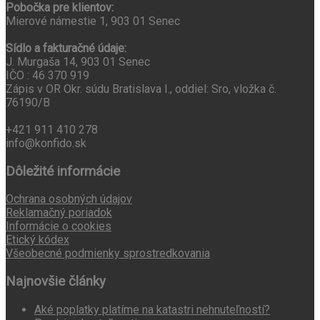
Pobočka pre klientov:
Mierové námestie 1, 903 01 Senec
Sídlo a fakturačné údaje:
J. Murgaša 14, 903 01 Senec
IČO : 46 370 919
Zápis v OR Okr. súdu Bratislava I., oddiel: Sro, vložka č.
76190/B
+421 911 410 278
info@konfido.sk
Dôležité informácie
Ochrana osobných údajov
Reklamačný poriadok
Informácie o cookies
Etický kódex
Všeobecné podmienky sprostredkovania
Najnovšie články
Aké poplatky platíme na katastri nehnuteľností?