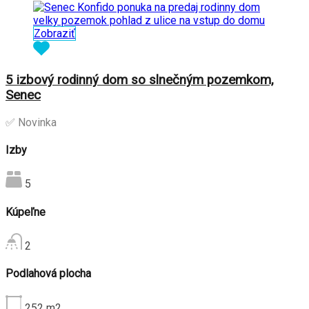
Zobraziť
5 izbový rodinný dom so slnečným pozemkom,
Senec
✅ Novinka
Izby
5
Kúpeľne
2
Podlahová plocha
252
m2