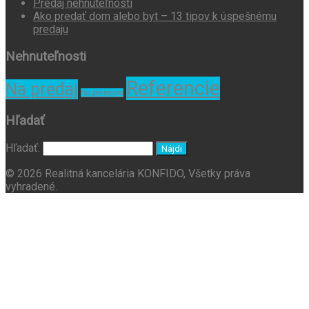
Predaj nehnuteľnosti
Ako predať dom alebo byt – 13 tipov k úspešnému
predaju
Nehnuteľnosti
Referencie
Na predaj
Na prenájom
Hľadať
Hľadať:
© 2026 Realitná kancelária KONFIDO, Všetky práva
vyhradené.