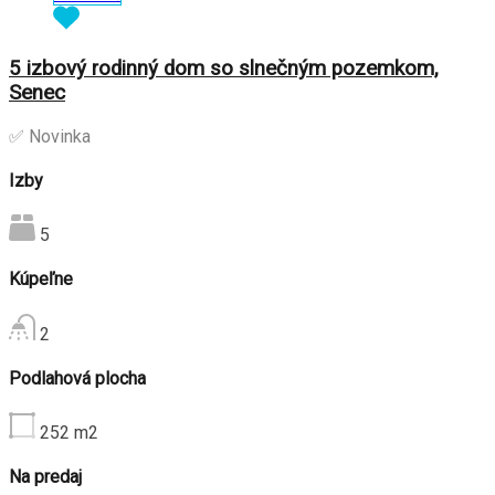
5 izbový rodinný dom so slnečným pozemkom,
Senec
✅ Novinka
Izby
5
Kúpeľne
2
Podlahová plocha
252
m2
Na predaj