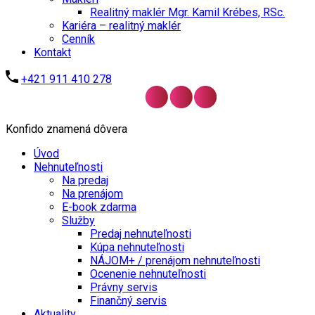
Realitný maklér Mgr. Kamil Krébes, RSc.
Kariéra – realitný maklér
Cenník
Kontakt
+421 911 410 278
Konfido znamená dôvera
Úvod
Nehnuteľnosti
Na predaj
Na prenájom
E-book zdarma
Služby
Predaj nehnuteľnosti
Kúpa nehnuteľnosti
NÁJOM+ / prenájom nehnuteľnosti
Ocenenie nehnuteľnosti
Právny servis
Finančný servis
Aktuality