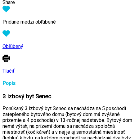
Share
Pridané medzi obľúbené
Obľúbený
Tlačiť
Popis
3 izbový byt Senec
Ponúkaný 3 izbový byt Senec sa nachádza na 5.poschodí
zatepleného bytového domu (bytový dom má zvýšené
prízemie a 4 poschodia) v 13-ročnej nadstavbe. Bytový dom
nemá výťah, na prízemí domu sa nachádza spoločná
miestnosť (kočikáreň) a v nej je aj samostatná miestnosť
(kobka) k bytu, na každom poschodí sa nachádzajú dva byty.