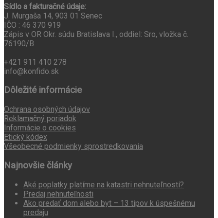
Sídlo a fakturačné údaje:
J. Murgaša 14, 903 01 Senec
IČO : 46 370 919
Zápis v OR Okr. súdu Bratislava I., oddiel: Sro, vložka č.
76190/B
+421 911 410 278
info@konfido.sk
Dôležité informácie
Ochrana osobných údajov
Reklamačný poriadok
Informácie o cookies
Etický kódex
Všeobecné podmienky sprostredkovania
Najnovšie články
Aké poplatky platíme na katastri nehnuteľností?
Predaj nehnuteľnosti
Ako predať dom alebo byt – 13 tipov k úspešnému
predaju