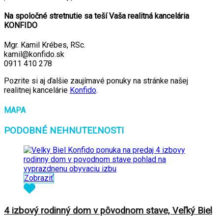
Na spoločné stretnutie sa teší Vaša realitná kancelária
KONFIDO
Mgr. Kamil Krébes, RSc.
kamil@konfido.sk
0911 410 278
Pozrite si aj ďalšie zaujímavé ponuky na stránke našej
realitnej kancelárie
Konfido
.
MAPA
PODOBNÉ NEHNUTEĽNOSTI
Zobraziť
4 izbový rodinný dom v pôvodnom stave, Veľký Biel