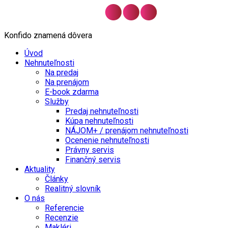
Konfido znamená dôvera
Úvod
Nehnuteľnosti
Na predaj
Na prenájom
E-book zdarma
Služby
Predaj nehnuteľnosti
Kúpa nehnuteľnosti
NÁJOM+ / prenájom nehnuteľnosti
Ocenenie nehnuteľnosti
Právny servis
Finančný servis
Aktuality
Články
Realitný slovník
O nás
Referencie
Recenzie
Makléri