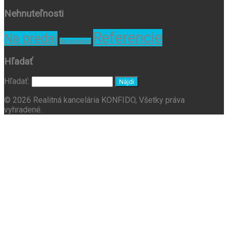
Nehnuteľnosti
Referencie
Na predaj
Na prenájom
Hľadať
Hľadať:
© 2026 Realitná kancelária KONFIDO, Všetky práva
vyhradené.