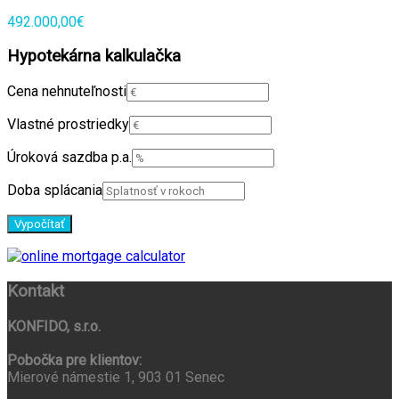
492.000,00€
Hypotekárna kalkulačka
Cena nehnuteľnosti
Vlastné prostriedky
Úroková sazdba p.a.
Doba splácania
Kontakt
KONFIDO, s.r.o.
Pobočka pre klientov:
Mierové námestie 1, 903 01 Senec