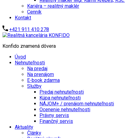
Realitný maklér Mgr. Kamil Krébes, RSc.
Kariéra – realitný maklér
Cenník
Kontakt
+421 911 410 278
Konfido znamená dôvera
Úvod
Nehnuteľnosti
Na predaj
Na prenájom
E-book zdarma
Služby
Predaj nehnuteľnosti
Kúpa nehnuteľnosti
NÁJOM+ / prenájom nehnuteľnosti
Ocenenie nehnuteľnosti
Právny servis
Finančný servis
Aktuality
Články