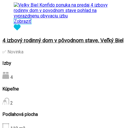
Zobraziť
4 izbový rodinný dom v pôvodnom stave, Veľký Biel
✅ Novinka
Izby
4
Kúpeľne
2
Podlahová plocha