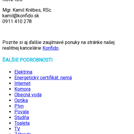
Mgr. Kamil Krébes, RSc.
kamil@konfido.sk
0911 410 278
Pozrite si aj ďalšie zaujímavé ponuky na stránke našej
realitnej kancelárie
Konfido
.
ĎALŠIE PODROBNOSTI
Elektrina
Energetický certifikát: nemá
Internet
Komora
Obecná voda
Optika
Plyn
Povala
Studňa
Toaleta
TV