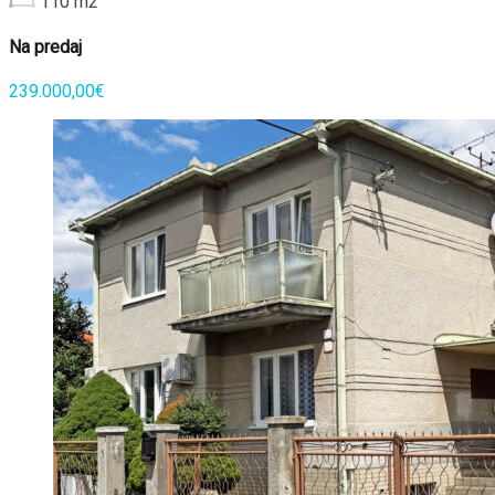
110
m2
Na predaj
239.000,00€