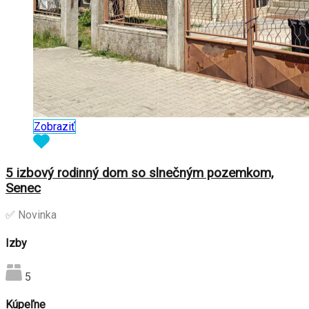
Zobraziť
5 izbový rodinný dom so slnečným pozemkom,
Senec
✅ Novinka
Izby
5
Kúpeľne