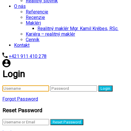
Realitný slovník
O nás
Referencie
Recenzie
Makléri
Realitný maklér Mgr. Kamil Krébes, RSc.
Kariéra – realitný maklér
Cenník
Kontakt
+421 911 410 278
Login
Login
Forgot Password
Reset Password
Reset Password