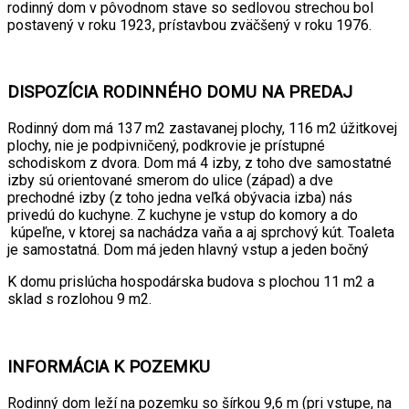
rodinný dom v pôvodnom stave so sedlovou strechou bol
postavený v roku 1923, prístavbou zväčšený v roku 1976.
DISPOZÍCIA RODINNÉHO DOMU NA PREDAJ
Rodinný dom má 137 m2 zastavanej plochy, 116 m2 úžitkovej
plochy, nie je podpivničený, podkrovie je prístupné
schodiskom z dvora. Dom má 4 izby, z toho dve samostatné
izby sú orientované smerom do ulice (západ) a dve
prechodné izby (z toho jedna veľká obývacia izba) nás
privedú do kuchyne. Z kuchyne je vstup do komory a do
kúpeľne, v ktorej sa nachádza vaňa a aj sprchový kút. Toaleta
je samostatná. Dom má jeden hlavný vstup a jeden bočný
K domu prislúcha hospodárska budova s plochou 11 m2 a
sklad s rozlohou 9 m2.
INFORMÁCIA K POZEMKU
Rodinný dom leží na pozemku so šírkou 9,6 m (pri vstupe, na