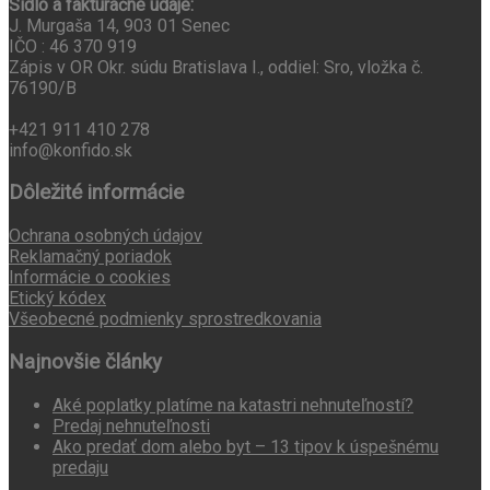
Sídlo a fakturačné údaje:
J. Murgaša 14, 903 01 Senec
IČO : 46 370 919
Zápis v OR Okr. súdu Bratislava I., oddiel: Sro, vložka č.
76190/B
+421 911 410 278
info@konfido.sk
Dôležité informácie
Ochrana osobných údajov
Reklamačný poriadok
Informácie o cookies
Etický kódex
Všeobecné podmienky sprostredkovania
Najnovšie články
Aké poplatky platíme na katastri nehnuteľností?
Predaj nehnuteľnosti
Ako predať dom alebo byt – 13 tipov k úspešnému
predaju