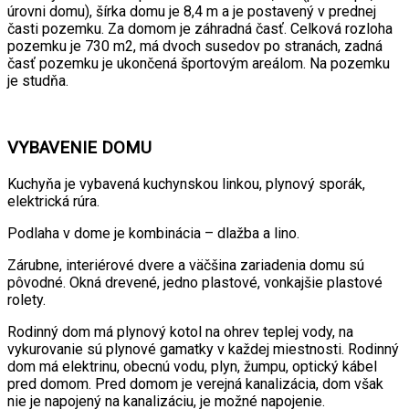
úrovni domu), šírka domu je 8,4 m a je postavený v prednej
časti pozemku. Za domom je záhradná časť. Celková rozloha
pozemku je 730 m2, má dvoch susedov po stranách, zadná
časť pozemku je ukončená športovým areálom. Na pozemku
je studňa.
VYBAVENIE DOMU
Kuchyňa je vybavená kuchynskou linkou, plynový sporák,
elektrická rúra.
Podlaha v dome je kombinácia – dlažba a lino.
Zárubne, interiérové dvere a väčšina zariadenia domu sú
pôvodné. Okná drevené, jedno plastové, vonkajšie plastové
rolety.
Rodinný dom má plynový kotol na ohrev teplej vody, na
vykurovanie sú plynové gamatky v každej miestnosti. Rodinný
dom má elektrinu, obecnú vodu, plyn, žumpu, optický kábel
pred domom. Pred domom je verejná kanalizácia, dom však
nie je napojený na kanalizáciu, je možné napojenie.