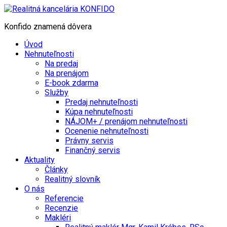
Konfido znamená dôvera
Úvod
Nehnuteľnosti
Na predaj
Na prenájom
E-book zdarma
Služby
Predaj nehnuteľnosti
Kúpa nehnuteľnosti
NÁJOM+ / prenájom nehnuteľnosti
Ocenenie nehnuteľnosti
Právny servis
Finančný servis
Aktuality
Články
Realitný slovník
O nás
Referencie
Recenzie
Makléri