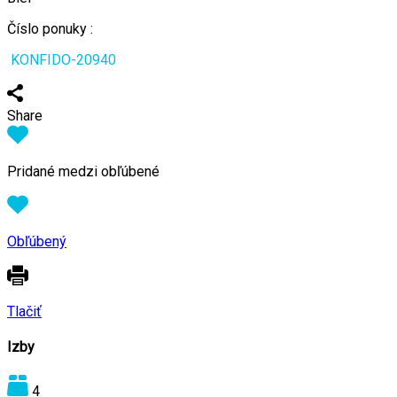
Číslo ponuky :
KONFIDO-20940
Share
Pridané medzi obľúbené
Obľúbený
Tlačiť
Izby
4