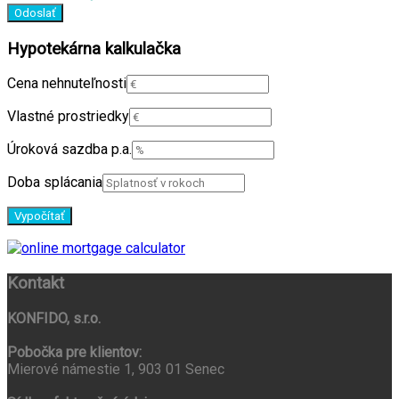
Hypotekárna kalkulačka
Cena nehnuteľnosti
Vlastné prostriedky
Úroková sazdba p.a.
Doba splácania
Kontakt
KONFIDO, s.r.o.
Pobočka pre klientov:
Mierové námestie 1, 903 01 Senec