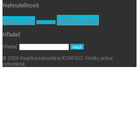
Nehnuteľnosti
Referencie
Na predaj
Na prenájom
Hľadať
Hľadať:
© 2026 Realitná kancelária KONFIDO, Všetky práva
vyhradené.