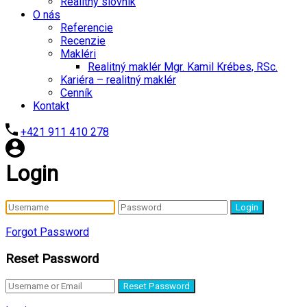
Realitný slovník
O nás
Referencie
Recenzie
Makléri
Realitný maklér Mgr. Kamil Krébes, RSc.
Kariéra – realitný maklér
Cenník
Kontakt
+421 911 410 278
Login
Login
Forgot Password
Reset Password
Reset Password