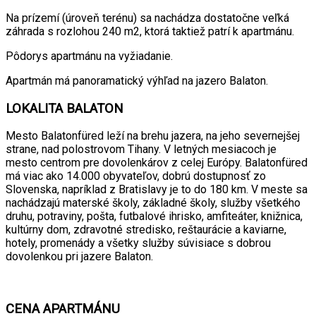
Na prízemí (úroveň terénu) sa nachádza dostatočne veľká
záhrada s rozlohou 240 m2, ktorá taktiež patrí k apartmánu.
Pôdorys apartmánu na vyžiadanie.
Apartmán má panoramatický výhľad na jazero Balaton.
LOKALITA BALATON
Mesto Balatonfüred leží na brehu jazera, na jeho severnejšej
strane, nad polostrovom Tihany. V letných mesiacoch je
mesto centrom pre dovolenkárov z celej Európy. Balatonfüred
má viac ako 14.000 obyvateľov, dobrú dostupnosť zo
Slovenska, napríklad z Bratislavy je to do 180 km. V meste sa
nachádzajú materské školy, základné školy, služby všetkého
druhu, potraviny, pošta, futbalové ihrisko, amfiteáter, knižnica,
kultúrny dom, zdravotné stredisko, reštaurácie a kaviarne,
hotely, promenády a všetky služby súvisiace s dobrou
dovolenkou pri jazere Balaton.
CENA APARTMÁNU