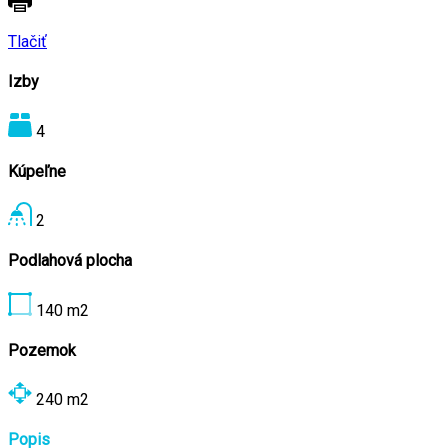
Tlačiť
Izby
4
Kúpeľne
2
Podlahová plocha
140
m2
Pozemok
240
m2
Popis