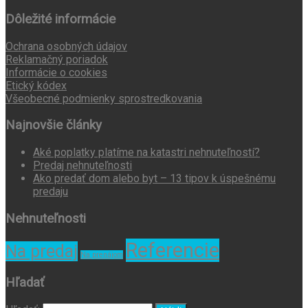
Dôležité informácie
Ochrana osobných údajov
Reklamačný poriadok
Informácie o cookies
Etický kódex
Všeobecné podmienky sprostredkovania
Najnovšie články
Aké poplatky platíme na katastri nehnuteľností?
Predaj nehnuteľnosti
Ako predať dom alebo byt – 13 tipov k úspešnému
predaju
Nehnuteľnosti
Referencie
Na predaj
Na prenájom
Hľadať