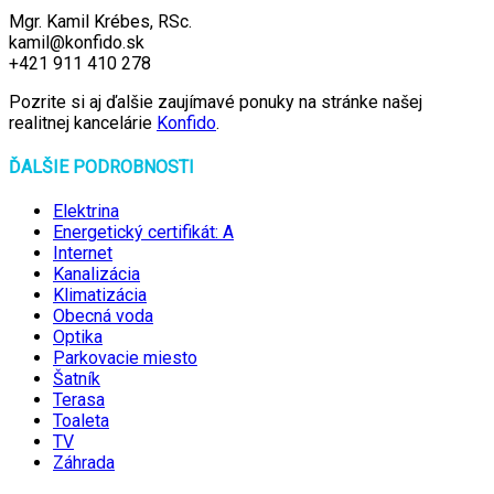
Mgr. Kamil Krébes, RSc.
kamil@konfido.sk
+421 911 410 278
Pozrite si aj ďalšie zaujímavé ponuky na stránke našej
realitnej kancelárie
Konfido
.
ĎALŠIE PODROBNOSTI
Elektrina
Energetický certifikát: A
Internet
Kanalizácia
Klimatizácia
Obecná voda
Optika
Parkovacie miesto
Šatník
Terasa
Toaleta
TV
Záhrada