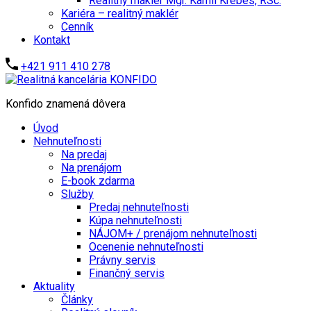
Realitný maklér Mgr. Kamil Krébes, RSc.
Kariéra – realitný maklér
Cenník
Kontakt
+421 911 410 278
Konfido znamená dôvera
Úvod
Nehnuteľnosti
Na predaj
Na prenájom
E-book zdarma
Služby
Predaj nehnuteľnosti
Kúpa nehnuteľnosti
NÁJOM+ / prenájom nehnuteľnosti
Ocenenie nehnuteľnosti
Právny servis
Finančný servis
Aktuality
Články