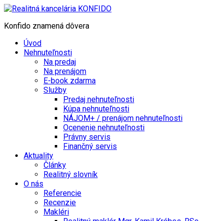
Konfido znamená dôvera
Úvod
Nehnuteľnosti
Na predaj
Na prenájom
E-book zdarma
Služby
Predaj nehnuteľnosti
Kúpa nehnuteľnosti
NÁJOM+ / prenájom nehnuteľnosti
Ocenenie nehnuteľnosti
Právny servis
Finančný servis
Aktuality
Články
Realitný slovník
O nás
Referencie
Recenzie
Makléri