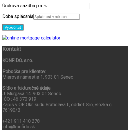
Úroková sazdba p.a.
Doba splácania
Kontakt
KONFIDO, s.r.o.
Pobočka pre klientov:
Mierové námestie 1, 903 01 Senec
Sídlo a fakturačné údaje:
J. Murgaša 14, 903 01 Senec
IČO : 46 370 919
Zápis v OR Okr. súdu Bratislava I., oddiel: Sro, vložka č.
76190/B
+421 911 410 278
info@konfido.sk