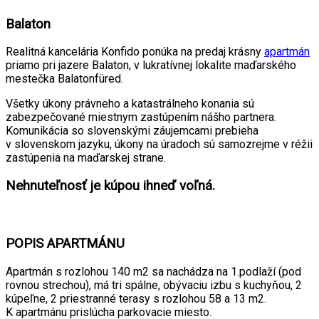
Balaton
Realitná kancelária Konfido ponúka na predaj krásny
apartmán
priamo pri jazere Balaton, v lukratívnej lokalite maďarského
mestečka Balatonfüred.
Všetky úkony právneho a katastrálneho konania sú
zabezpečované miestnym zastúpením nášho partnera.
Komunikácia so slovenskými záujemcami prebieha
v slovenskom jazyku, úkony na úradoch sú samozrejme v réžii
zastúpenia na maďarskej strane.
Nehnuteľnosť je kúpou ihneď voľná.
POPIS APARTMÁNU
Apartmán s rozlohou 140 m2 sa nachádza na 1.podlaží (pod
rovnou strechou), má tri spálne, obývaciu izbu s kuchyňou, 2
kúpeľne, 2 priestranné terasy s rozlohou 58 a 13 m2.
K apartmánu prislúcha parkovacie miesto.