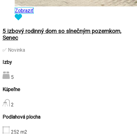
Zobraziť
5 izbový rodinný dom so slnečným pozemkom,
Senec
✅ Novinka
Izby
5
Kúpeľne
2
Podlahová plocha
252
m2