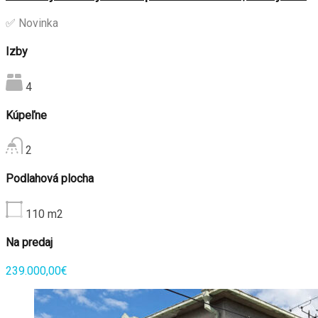
✅ Novinka
Izby
4
Kúpeľne
2
Podlahová plocha
110
m2
Na predaj
239.000,00€