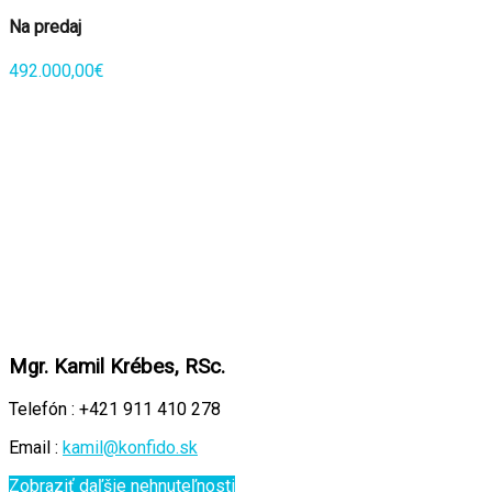
Na predaj
492.000,00€
Mgr. Kamil Krébes, RSc.
Telefón :
+421 911 410 278
Email :
kamil@konfido.sk
Zobraziť daľšie nehnuteľnosti