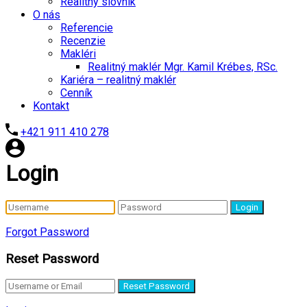
Realitný slovník
O nás
Referencie
Recenzie
Makléri
Realitný maklér Mgr. Kamil Krébes, RSc.
Kariéra – realitný maklér
Cenník
Kontakt
+421 911 410 278
Login
Login
Forgot Password
Reset Password
Reset Password