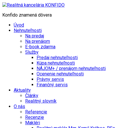
Konfido znamená dôvera
Úvod
Nehnuteľnosti
Na predaj
Na prenájom
E-book zdarma
Služby
Predaj nehnuteľnosti
Kúpa nehnuteľnosti
NÁJOM+ / prenájom nehnuteľnosti
Ocenenie nehnuteľnosti
Právny servis
Finančný servis
Aktuality
Články
Realitný slovník
O nás
Referencie
Recenzie
Makléri