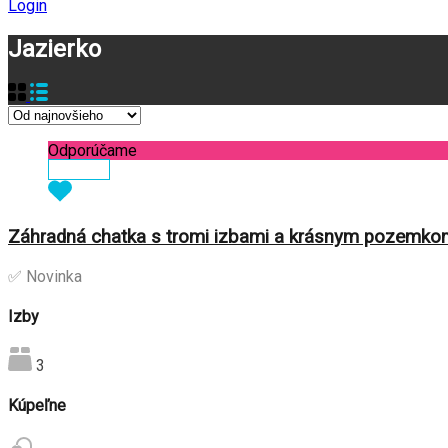
Login
Jazierko
Odporúčame
Zobraziť
Záhradná chatka s tromi izbami a krásnym pozemkom,
✅ Novinka
Izby
3
Kúpeľne