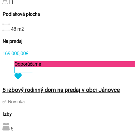
1
Podlahová plocha
48
m2
Na predaj
169.000,00€
Odporúčame
Zobraziť
5 izbový rodinný dom na predaj v obci Jánovce
✅ Novinka
Izby
5