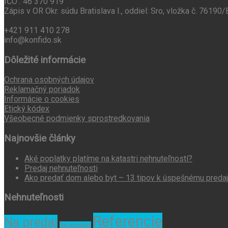
IČO : 46 370 919
Zápis v OR Okr. súdu Bratislava I., oddiel: Sro, vložka č. 76190/
+421 911 410 278
info@konfido.sk
Dôležité informácie
Ochrana osobných údajov
Reklamačný poriadok
Informácie o cookies
Etický kódex
Všeobecné podmienky sprostredkovania
Najnovšie články
Aké poplatky platíme na katastri nehnuteľností?
Predaj nehnuteľnosti
Ako predať dom alebo byt – 13 tipov k úspešnému preda
Nehnuteľnosti
Referencie
Na predaj
Na prenájom