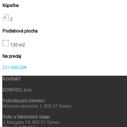
Kúpeľne
2
Podlahová plocha
130
m2
Na predaj
251.000,00€
Kontakt
KONFIDO, s.r.o.
Pobočka pre klientov:
Mierové námestie 1, 903 01 Senec
Sídlo a fakturačné údaje:
J. Murgaša 14, 903 01 Senec