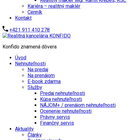
Realitný maklér Mgr. Kamil Krébes, RSc.
Kariéra – realitný maklér
Cenník
Kontakt
+421 911 410 278
Konfido znamená dôvera
Úvod
Nehnuteľnosti
Na predaj
Na prenájom
E-book zdarma
Služby
Predaj nehnuteľnosti
Kúpa nehnuteľnosti
NÁJOM+ / prenájom nehnuteľnosti
Ocenenie nehnuteľnosti
Právny servis
Finančný servis
Aktuality
Články