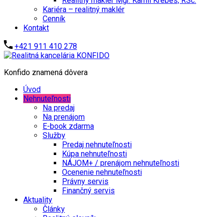
Realitný maklér Mgr. Kamil Krébes, RSc.
Kariéra – realitný maklér
Cenník
Kontakt
+421 911 410 278
Konfido znamená dôvera
Úvod
Nehnuteľnosti
Na predaj
Na prenájom
E-book zdarma
Služby
Predaj nehnuteľnosti
Kúpa nehnuteľnosti
NÁJOM+ / prenájom nehnuteľnosti
Ocenenie nehnuteľnosti
Právny servis
Finančný servis
Aktuality
Články