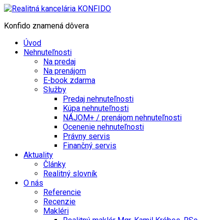
Konfido znamená dôvera
Úvod
Nehnuteľnosti
Na predaj
Na prenájom
E-book zdarma
Služby
Predaj nehnuteľnosti
Kúpa nehnuteľnosti
NÁJOM+ / prenájom nehnuteľnosti
Ocenenie nehnuteľnosti
Právny servis
Finančný servis
Aktuality
Články
Realitný slovník
O nás
Referencie
Recenzie
Makléri