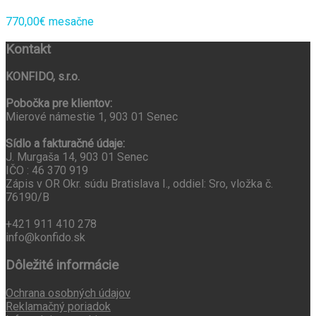
770,00€ mesačne
Kontakt
KONFIDO, s.r.o.
Pobočka pre klientov:
Mierové námestie 1, 903 01 Senec
Sídlo a fakturačné údaje:
J. Murgaša 14, 903 01 Senec
IČO : 46 370 919
Zápis v OR Okr. súdu Bratislava I., oddiel: Sro, vložka č.
76190/B
+421 911 410 278
info@konfido.sk
Dôležité informácie
Ochrana osobných údajov
Reklamačný poriadok