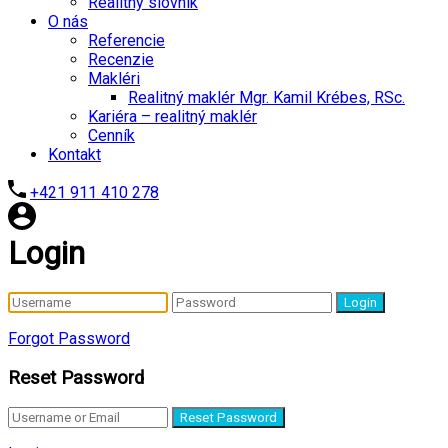
Realitný slovník
O nás
Referencie
Recenzie
Makléri
Realitný maklér Mgr. Kamil Krébes, RSc.
Kariéra – realitný maklér
Cenník
Kontakt
+421 911 410 278
Login
Login
Forgot Password
Reset Password
Reset Password