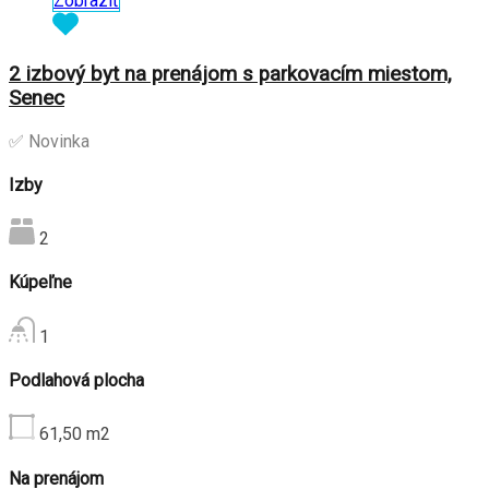
Zobraziť
2 izbový byt na prenájom s parkovacím miestom,
Senec
✅ Novinka
Izby
2
Kúpeľne
1
Podlahová plocha
61,50
m2
Na prenájom