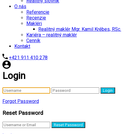
Realitný slovník
O nás
Referencie
Recenzie
Makléri
Realitný maklér Mgr. Kamil Krébes, RSc.
Kariéra – realitný maklér
Cenník
Kontakt
+421 911 410 278
Login
Login
Forgot Password
Reset Password
Reset Password