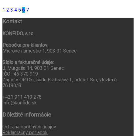
1
2
3
4
5
6
7
Kontakt
KONFIDO, s.r.o.
Pobočka pre klientov:
Mierové námestie 1, 903 01 Senec
Sídlo a fakturačné údaje:
J. Murgaša 14, 903 01 Senec
IČO : 46 370 919
Zápis v OR Okr. súdu Bratislava I., oddiel: Sro, vložka č.
76190/B
+421 911 410 278
info@konfido.sk
Dôležité informácie
Ochrana osobných údajov
Reklamačný poriadok