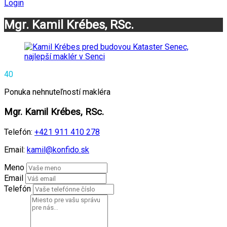
Login
Mgr. Kamil Krébes, RSc.
40
Ponuka nehnuteľností makléra
Mgr. Kamil Krébes, RSc.
Telefón:
+421 911 410 278
Email:
kamil@konfido.sk
Meno
Email
Telefón