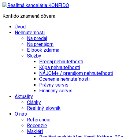
Konfido znamená dôvera
Úvod
Nehnuteľnosti
Na predaj
Na prenájom
E-book zdarma
Služby
Predaj nehnuteľnosti
Kúpa nehnuteľnosti
NÁJOM+ / prenájom nehnuteľnosti
Ocenenie nehnuteľnosti
Právny servis
Finančný servis
Aktuality
Články
Realitný slovník
O nás
Referencie
Recenzie
Makléri