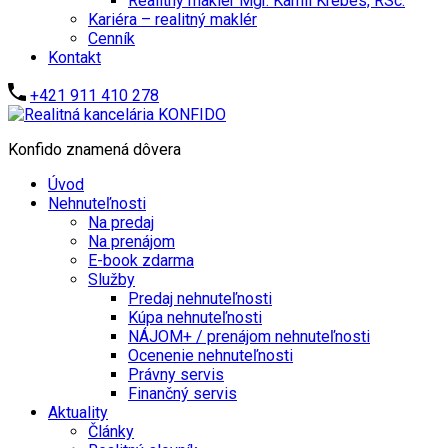
Realitný maklér Mgr. Kamil Krébes, RSc.
Kariéra – realitný maklér
Cenník
Kontakt
+421 911 410 278
Konfido znamená dôvera
Úvod
Nehnuteľnosti
Na predaj
Na prenájom
E-book zdarma
Služby
Predaj nehnuteľnosti
Kúpa nehnuteľnosti
NÁJOM+ / prenájom nehnuteľnosti
Ocenenie nehnuteľnosti
Právny servis
Finančný servis
Aktuality
Články