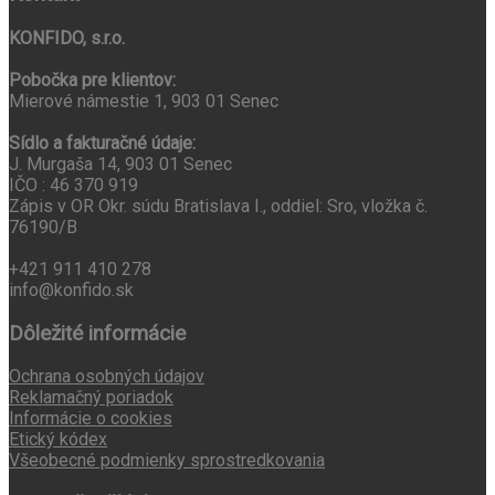
KONFIDO, s.r.o.
Pobočka pre klientov:
Mierové námestie 1, 903 01 Senec
Sídlo a fakturačné údaje:
J. Murgaša 14, 903 01 Senec
IČO : 46 370 919
Zápis v OR Okr. súdu Bratislava I., oddiel: Sro, vložka č.
76190/B
+421 911 410 278
info@konfido.sk
Dôležité informácie
Ochrana osobných údajov
Reklamačný poriadok
Informácie o cookies
Etický kódex
Všeobecné podmienky sprostredkovania