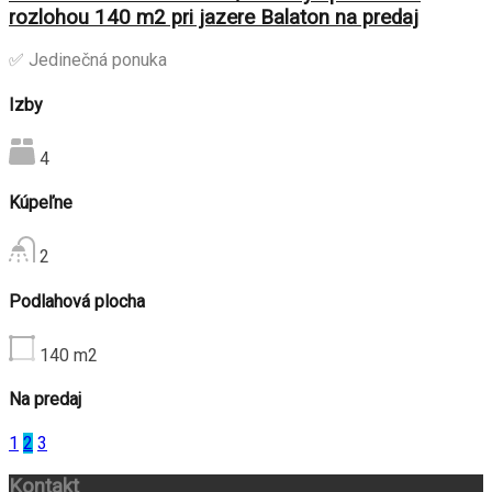
rozlohou 140 m2 pri jazere Balaton na predaj
✅ Jedinečná ponuka
Izby
4
Kúpeľne
2
Podlahová plocha
140
m2
Na predaj
1
2
3
Kontakt