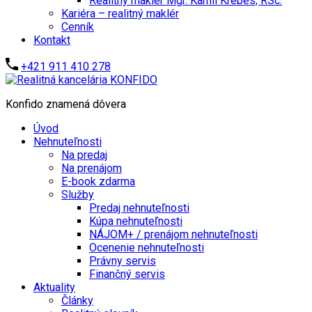
Realitný maklér Mgr. Kamil Krébes, RSc.
Kariéra – realitný maklér
Cenník
Kontakt
+421 911 410 278
Konfido znamená dôvera
Úvod
Nehnuteľnosti
Na predaj
Na prenájom
E-book zdarma
Služby
Predaj nehnuteľnosti
Kúpa nehnuteľnosti
NÁJOM+ / prenájom nehnuteľnosti
Ocenenie nehnuteľnosti
Právny servis
Finančný servis
Aktuality
Články