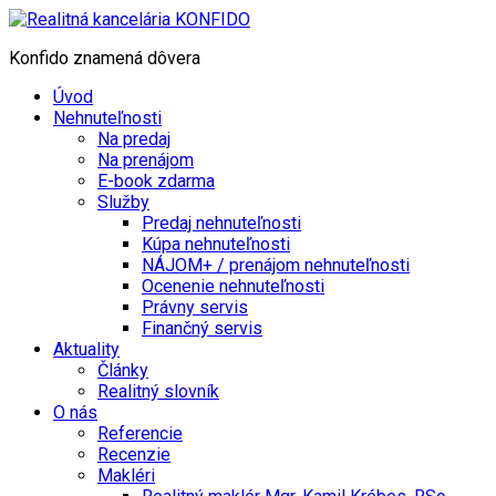
Konfido znamená dôvera
Úvod
Nehnuteľnosti
Na predaj
Na prenájom
E-book zdarma
Služby
Predaj nehnuteľnosti
Kúpa nehnuteľnosti
NÁJOM+ / prenájom nehnuteľnosti
Ocenenie nehnuteľnosti
Právny servis
Finančný servis
Aktuality
Články
Realitný slovník
O nás
Referencie
Recenzie
Makléri