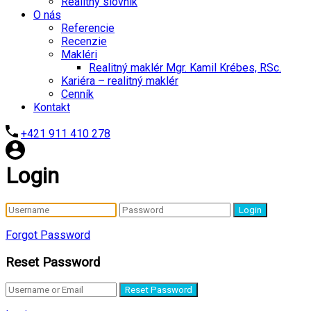
Realitný slovník
O nás
Referencie
Recenzie
Makléri
Realitný maklér Mgr. Kamil Krébes, RSc.
Kariéra – realitný maklér
Cenník
Kontakt
+421 911 410 278
Login
Login
Forgot Password
Reset Password
Reset Password