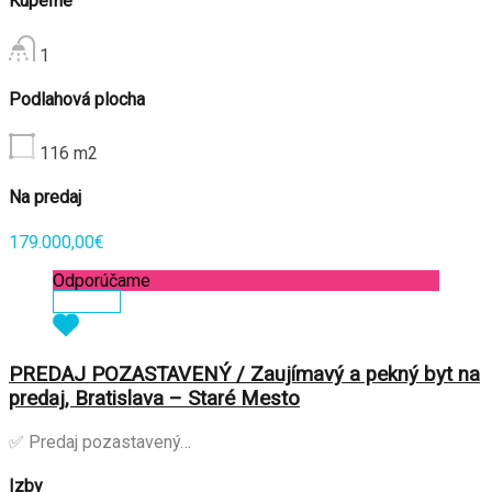
Kúpeľne
1
Podlahová plocha
116
m2
Na predaj
179.000,00€
Odporúčame
Zobraziť
PREDAJ POZASTAVENÝ / Zaujímavý a pekný byt na
predaj, Bratislava – Staré Mesto
✅ Predaj pozastavený…
Izby