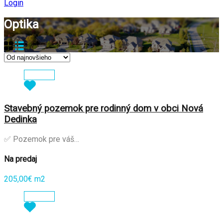
Login
Optika
Zobraziť
Stavebný pozemok pre rodinný dom v obci Nová
Dedinka
✅ Pozemok pre váš…
Na predaj
205,00€ m2
Zobraziť