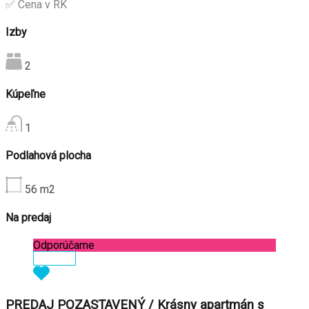
✅ Cena v RK
Izby
2
Kúpeľne
1
Podlahová plocha
56
m2
Na predaj
Odporúčame
Zobraziť
PREDAJ POZASTAVENÝ / Krásny apartmán s