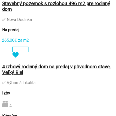
Stavebný pozemok s rozlohou 496 m2 pre rodinný
dom
✅ Nová Dedinka
Na predaj
265,00€ za m2
Zobraziť
4 izbový rodinný dom na predaj v pôvodnom stave,
Veľký Biel
✅ Výborná lokalita
Izby
4