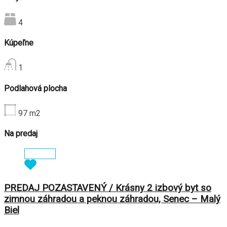
4
Kúpeľne
1
Podlahová plocha
97
m2
Na predaj
Zobraziť
PREDAJ POZASTAVENÝ / Krásny 2 izbový byt so
zimnou záhradou a peknou záhradou, Senec – Malý
Biel